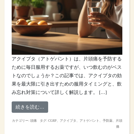
アクイプタ（アトゲパント）は、片頭痛を予防する
ために毎日服用するお薬ですが、いつ飲むのがベス
トなのでしょうか？この記事では、アクイプタの効
果を最大限に引き出すための服用タイミングと、飲
み忘れ対策について詳しく解説します。 […]
from アクイプタ（アトゲパント）は
続きを読む…
カテゴリー:
頭痛
タグ:
CGRP
、
アクイプタ
、
アトゲパント
、
予防薬
、
片頭
痛