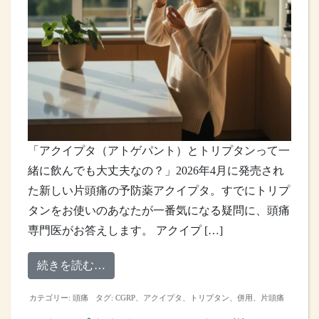
「アクイプタ（アトゲパント）とトリプタンって一
緒に飲んでも大丈夫なの？」2026年4月に発売され
た新しい片頭痛の予防薬アクイプタ。すでにトリプ
タンをお使いのあなたが一番気になる疑問に、頭痛
専門医がお答えします。 アクイプ […]
from アクイプタとトリプタン併用ルー
続きを読む…
カテゴリー:
頭痛
タグ:
CGRP
、
アクイプタ
、
トリプタン
、
併用
、
片頭痛