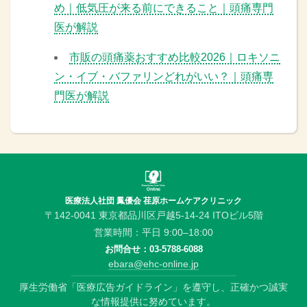
め｜低気圧が来る前にできること｜頭痛専門
医が解説
市販の頭痛薬おすすめ比較2026｜ロキソニ
ン・イブ・バファリンどれがいい？｜頭痛専
門医が解説
医療法人社団 鳳優会 荏原ホームケアクリニック
〒142-0041 東京都品川区戸越5-14-24 ITOビル5階
営業時間：平日 9:00–18:00
お問合せ：
03-5788-6088
ebara@ehc-online.jp
厚生労働省「医療広告ガイドライン」を遵守し、正確かつ誠実
な情報提供に努めています。