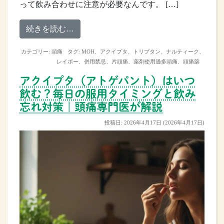
って飲み合わせに注意が必要なんです。 […]
from 片頭痛の薬、何と何を一緒に飲める
続きを読む…
カテゴリー:
頭痛
タグ:
MOH
、
アクイプタ
、
トリプタン
、
ナルティーク
、
レイボー
、
併用禁忌
、
片頭痛
、
薬剤使用過多頭痛
、
頭痛薬
アクイプタ（アトゲパント）はいつ
飲む？毎日の服用タイミングと飲み
忘れ対策｜頭痛専門医が解説
投稿日:
2026年4月17日
(2026年4月17日)