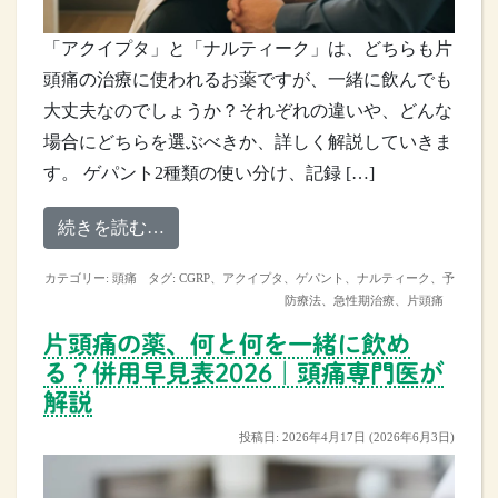
「アクイプタ」と「ナルティーク」は、どちらも片
頭痛の治療に使われるお薬ですが、一緒に飲んでも
大丈夫なのでしょうか？それぞれの違いや、どんな
場合にどちらを選ぶべきか、詳しく解説していきま
す。 ゲパント2種類の使い分け、記録 […]
from アクイプタとナルティークは併用
続きを読む…
カテゴリー:
頭痛
タグ:
CGRP
、
アクイプタ
、
ゲパント
、
ナルティーク
、
予
防療法
、
急性期治療
、
片頭痛
片頭痛の薬、何と何を一緒に飲め
る？併用早見表2026｜頭痛専門医が
解説
投稿日:
2026年4月17日
(2026年6月3日)