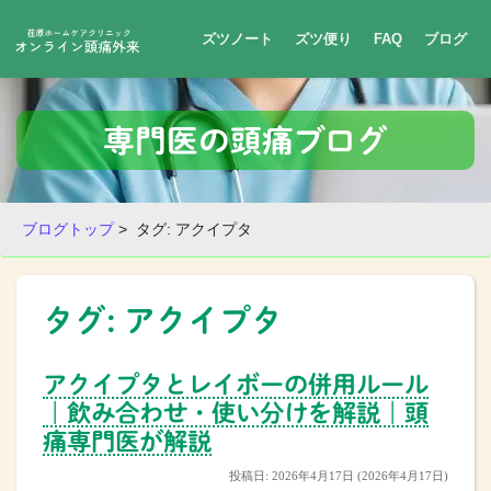
コンテンツへスキップ
ズツノート
ズツ便り
FAQ
ブログ
メインナビゲーション
専門医の頭痛ブログ
ブログトップ
> タグ: アクイプタ
タグ:
アクイプタ
アクイプタとレイボーの併用ルール
｜飲み合わせ・使い分けを解説｜頭
痛専門医が解説
投稿日:
2026年4月17日
(2026年4月17日)