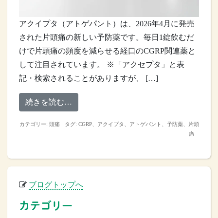
アクイプタ（アトゲパント）は、2026年4月に発売
された片頭痛の新しい予防薬です。毎日1錠飲むだ
けで片頭痛の頻度を減らせる経口のCGRP関連薬と
して注目されています。 ※「アクセプタ」と表
記・検索されることがありますが、 […]
from アクイプタ（アトゲパント）とは
続きを読む…
カテゴリー:
頭痛
タグ:
CGRP
、
アクイプタ
、
アトゲパント
、
予防薬
、
片頭
痛
ブログトップへ
カテゴリー