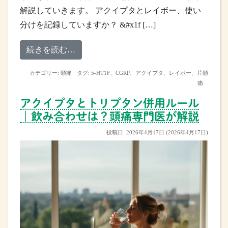
解説していきます。 アクイプタとレイボー、使い
分けを記録していますか？ &#x1f […]
from アクイプタとレイボーの併用ルー
続きを読む…
カテゴリー:
頭痛
タグ:
5-HT1F
、
CGRP
、
アクイプタ
、
レイボー
、
片頭
痛
アクイプタとトリプタン併用ルール
｜飲み合わせは？頭痛専門医が解説
投稿日:
2026年4月17日
(2026年4月17日)